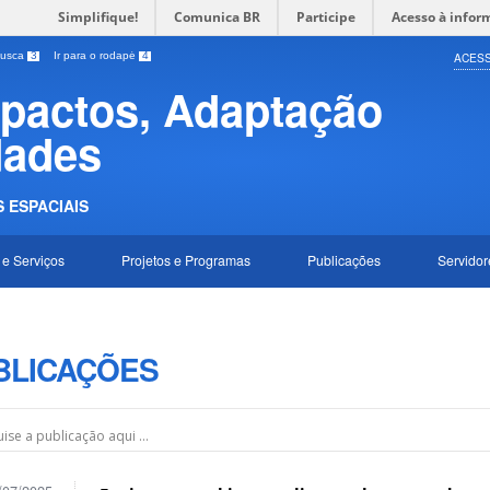
Simplifique!
Comunica BR
Participe
Acesso à infor
 busca
3
Ir para o rodapé
4
ACESS
mpactos, Adaptação
dades
 ESPACIAIS
 e Serviços
Projetos e Programas
Publicações
Servidor
BLICAÇÕES