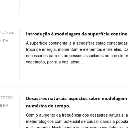
/07/2024
Introdução à modelagem da superfície contine
11 PM
A superfície continental e a atmosfera estão conectad
troca de energia, momentum e elementos entre elas. D
necessários para os processos associados ao crescime
vegetação, por sua vez, abso...
/07/2024
Desastres naturais: aspectos sobre modelagem h
09 PM
numérica de tempo.
Com o aumento da frequência dos desastres naturais, a
meteorológicos com potencial de causar danos à popul
mais urgente. Neste contexto, o presente capítulo vis