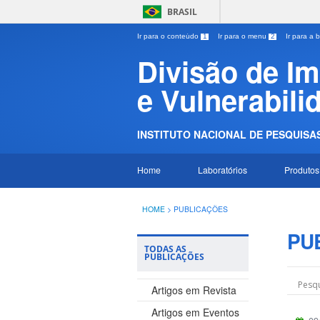
BRASIL
Ir para o conteúdo
1
Ir para o menu
2
Ir para a
Divisão de I
e Vulnerabili
INSTITUTO NACIONAL DE PESQUISAS
Home
Laboratórios
Produtos
HOME
>
PUBLICAÇÕES
PU
TODAS AS
PUBLICAÇÕES
Artigos em Revista
Artigos em Eventos