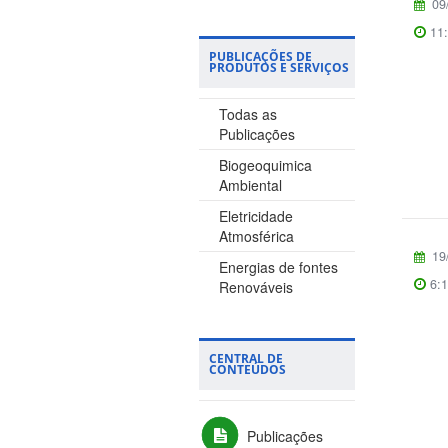
09
2018
11
PUBLICAÇÕES DE
2017
PRODUTOS E SERVIÇOS
2016
Todas as
2015
Publicações
2014
Biogeoquimica
2013
Ambiental
2012
Eletricidade
Atmosférica
2011
19
Energias de fontes
2010
6:
Renováveis
2009
LuccME
2008
Inpe EM
CENTRAL DE
2007
CONTEÚDOS
Terra-ME:
Ambiente
Computacional
Publicações
Multi-paradigma