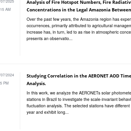
/07/2025
Analysis of Fire Hotspot Numbers, Fire Radiati
:15 AM
Concentrations in the Legal Amazonia Between
Over the past few years, the Amazonia region has experi
occurrences, primarily attributed to agricultural managem
increase has, in turn, led to as rise in atmospheric conce
presents an observatio...
/07/2024
Studying Correlation in the AERONET AOD Time 
15 PM
Analysis.
In this work, we analyze the AERONETs solar photometer
stations in Brazil to investigate the scale-invariant behav
fluctuation analysis. The selected stations have different 
year and exhibit long...