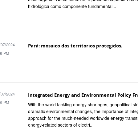
hidrológica como componente fundamental...
/07/2024
Pará: mosaico dos territorios protegidos.
06 PM
...
/07/2024
Integrated Energy and Environmental Policy F
39 PM
With the world tackling energy shortages, geopolitical s
dramatic environmental changes, the importance of inte
approach for the much-needed worldwide energy transiti
energy-related sectors of electri...