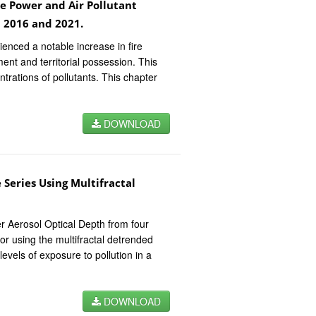
ve Power and Air Pollutant
 2016 and 2021.
enced a notable increase in fire
ent and territorial possession. This
ntrations of pollutants. This chapter
DOWNLOAD
Series Using Multifractal
 Aerosol Optical Depth from four
ior using the multifractal detrended
levels of exposure to pollution in a
DOWNLOAD