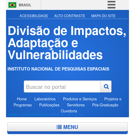
BRASIL
Simplifique!
ACESSIBILIDADE
ALTO CONTRASTE
MAPA DO SITE
Divisão de Impactos,
Comunica BR
Participe
Adaptação e
Acesso à informação
Vulnerabilidades
Legislação
Canais
INSTITUTO NACIONAL DE PESQUISAS ESPACIAIS
Home
Laboratórios
Produtos e Serviços
Projetos e
Programas
Publicações
Servidores
Pós-Graduação
Ouvidoria
HOME
>
INSTITUCIONAL
>
ÁREAS DE PESQUISA
MENU