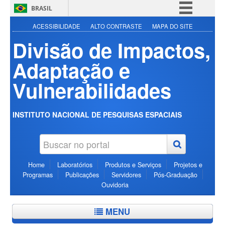
BRASIL
Simplifique!
ACESSIBILIDADE
ALTO CONTRASTE
MAPA DO SITE
Divisão de Impactos,
Comunica BR
Participe
Adaptação e
Acesso à informação
Vulnerabilidades
Legislação
Canais
INSTITUTO NACIONAL DE PESQUISAS ESPACIAIS
Home
Laboratórios
Produtos e Serviços
Projetos e
Programas
Publicações
Servidores
Pós-Graduação
Ouvidoria
MENU