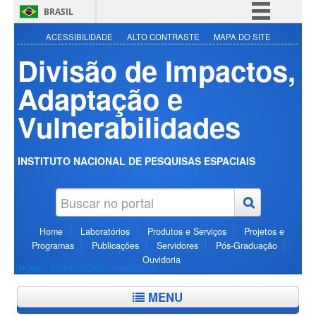
BRASIL
Simplifique!
ACESSIBILIDADE
ALTO CONTRASTE
MAPA DO SITE
Divisão de Impactos,
Comunica BR
Participe
Adaptação e
Acesso à informação
Vulnerabilidades
Legislação
Canais
INSTITUTO NACIONAL DE PESQUISAS ESPACIAIS
Home
Laboratórios
Produtos e Serviços
Projetos e
Programas
Publicações
Servidores
Pós-Graduação
Ouvidoria
HOME
>
INSTITUCIONAL
>
HISTÓRICO
MENU