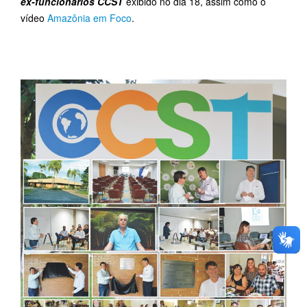
ex-funcionários CCST
exibido no dia 18, assim como o
vídeo
Amazônia em Foco
.