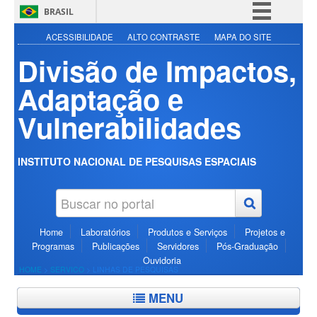
BRASIL
Simplifique!
ACESSIBILIDADE
ALTO CONTRASTE
MAPA DO SITE
Divisão de Impactos,
Comunica BR
Participe
Adaptação e
Acesso à informação
Vulnerabilidades
Legislação
Canais
INSTITUTO NACIONAL DE PESQUISAS ESPACIAIS
Home
Laboratórios
Produtos e Serviços
Projetos e
Programas
Publicações
Servidores
Pós-Graduação
Ouvidoria
HOME
>
SERVICO
>
LINHAS DE PESQUISAS
MENU