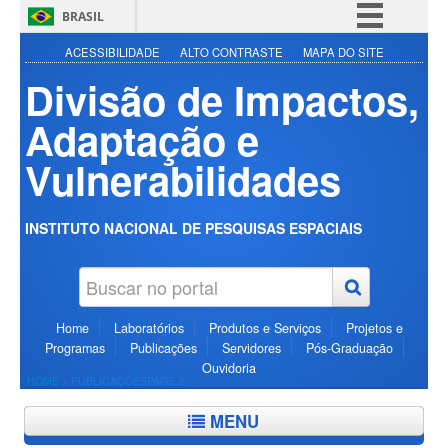
BRASIL
Simplifique!
ACESSIBILIDADE
ALTO CONTRASTE
MAPA DO SITE
Divisão de Impactos,
Comunica BR
Participe
Adaptação e
Acesso à informação
Vulnerabilidades
Legislação
Canais
INSTITUTO NACIONAL DE PESQUISAS ESPACIAIS
Home
Laboratórios
Produtos e Serviços
Projetos e
Programas
Publicações
Servidores
Pós-Graduação
Ouvidoria
HOME
>
PUBLICAÇÕES
PAGE 2
MENU