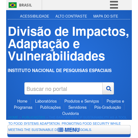
BRASIL
Simplifique!
ACESSIBILIDADE
ALTO CONTRASTE
MAPA DO SITE
Divisão de Impactos,
Comunica BR
Participe
Adaptação e
Acesso à informação
Vulnerabilidades
Legislação
Canais
INSTITUTO NACIONAL DE PESQUISAS ESPACIAIS
Home
Laboratórios
Produtos e Serviços
Projetos e
Programas
Publicações
Servidores
Pós-Graduação
Ouvidoria
HOME
>
PUBLICAÇÕES
>
THE BAROMETER OF SUSTAINABILITY AS A TOOL
TO FOOD SYSTEMS ADAPTATION: PROMOTING FOOD SECURITY WHILE
MENU
MEETING THE SUSTAINABLE DEVELOPMENT GOALS.