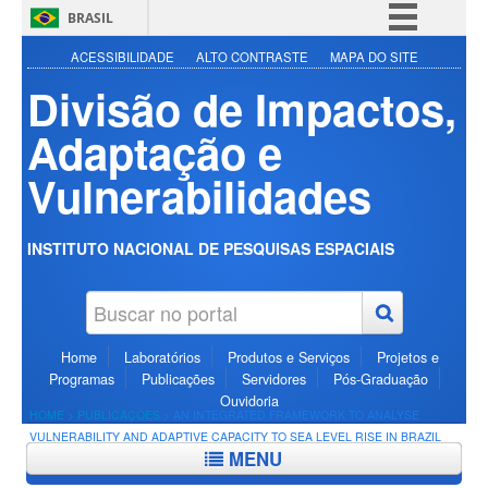
BRASIL
Simplifique!
ACESSIBILIDADE
ALTO CONTRASTE
MAPA DO SITE
Divisão de Impactos,
Comunica BR
Participe
Adaptação e
Acesso à informação
Vulnerabilidades
Legislação
Canais
INSTITUTO NACIONAL DE PESQUISAS ESPACIAIS
Home
Laboratórios
Produtos e Serviços
Projetos e
Programas
Publicações
Servidores
Pós-Graduação
Ouvidoria
HOME
>
PUBLICAÇÕES
>
AN INTEGRATED FRAMEWORK TO ANALYSE
VULNERABILITY AND ADAPTIVE CAPACITY TO SEA LEVEL RISE IN BRAZIL
MENU