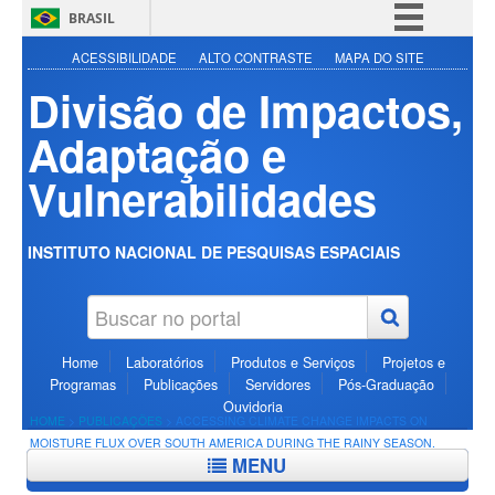
BRASIL
Simplifique!
ACESSIBILIDADE
ALTO CONTRASTE
MAPA DO SITE
Divisão de Impactos,
Comunica BR
Participe
Adaptação e
Acesso à informação
Vulnerabilidades
Legislação
Canais
INSTITUTO NACIONAL DE PESQUISAS ESPACIAIS
Home
Laboratórios
Produtos e Serviços
Projetos e
Programas
Publicações
Servidores
Pós-Graduação
Ouvidoria
HOME
>
PUBLICAÇÕES
>
ACCESSING CLIMATE CHANGE IMPACTS ON
MOISTURE FLUX OVER SOUTH AMERICA DURING THE RAINY SEASON.
MENU